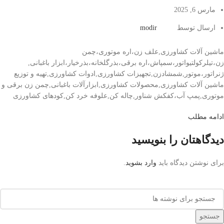
مارس 6, 2025
ارسال توسط
modir
ماشین آلات کشاورزی,علف زن،اره موتوری،چمن
زن،تیلرکولتیواتور،سمپاش،اره برقی،بذرگلخانه،بذرخیار،ابزار باغبانی,
ژنراتور،موتور,شمشادزن,تجهیزات کشاورزی,ادوات کشاورزی,تهیه و توزیع
ماشین آلات کشاورزی,محصولات کشاورزی,ابزارآلات باغبانی,چمن زن برقی و
موتوری,پمپ آب،کفکش شناور,چاله کن,علوفه خرد کن,کودهای کشاورزی
ادامه مطلب
دیدگاهتان را بنویسید
برای نوشتن دیدگاه باید
وارد بشوید
.
جستجو