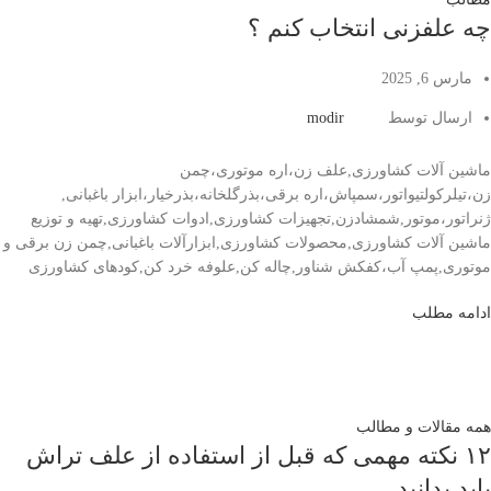
چه علفزنی انتخاب کنم ؟
مارس 6, 2025
ارسال توسط
modir
ماشین آلات کشاورزی,علف زن،اره موتوری،چمن
زن،تیلرکولتیواتور،سمپاش،اره برقی،بذرگلخانه،بذرخیار،ابزار باغبانی,
ژنراتور،موتور,شمشادزن,تجهیزات کشاورزی,ادوات کشاورزی,تهیه و توزیع
ماشین آلات کشاورزی,محصولات کشاورزی,ابزارآلات باغبانی,چمن زن برقی و
موتوری,پمپ آب،کفکش شناور,چاله کن,علوفه خرد کن,کودهای کشاورزی
ادامه مطلب
همه مقالات و مطالب
۱۲ نکته مهمی که قبل از استفاده از علف تراش
باید بدانید