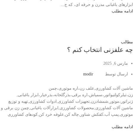
ابزارهای باغبانی مدرن و حرفه ای، که ج...
ادامه مطلب
مطالب
چه علفزنی انتخاب کنم ؟
مارس 6, 2025
ارسال توسط
modir
ماشین آلات کشاورزی,علف زن،اره موتوری،چمن
زن،تیلرکولتیواتور،سمپاش،اره برقی،بذرگلخانه،بذرخیار،ابزار باغبانی,
ژنراتور،موتور,شمشادزن,تجهیزات کشاورزی,ادوات کشاورزی,تهیه و توزیع
ماشین آلات کشاورزی,محصولات کشاورزی,ابزارآلات باغبانی,چمن زن برقی و
موتوری,پمپ آب،کفکش شناور,چاله کن,علوفه خرد کن,کودهای کشاورزی
ادامه مطلب