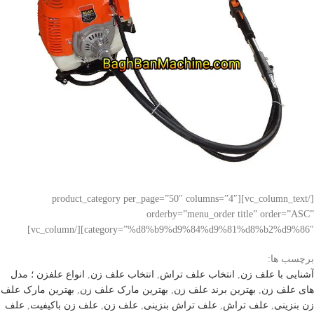
[/vc_column_text][product_category per_page=”50″ columns=”4″
orderby=”menu_order title” order=”ASC”
category=”%d8%b9%d9%84%d9%81%d8%b2%d9%86″][/vc_column]
برچسب ها:
آشنایی با علف زن
,
انتخاب علف تراش
,
انتخاب علف زن
,
انواع علفزن ؛ مدل
های علف زن
,
بهترین برند علف زن
,
بهترین مارک علف زن
,
بهترین مارک علف
زن بنزینی
,
علف تراش
,
علف تراش بنزینی
,
علف زن
,
علف زن باکیفیت
,
علف