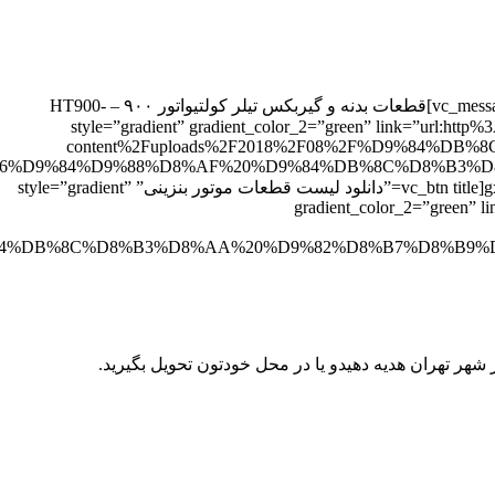
۲ – از قسمت دسته بندی , گروه مورد نظر را انتخاب و کالا یا قطعه را انتخاب می کنید و ادامه خرید را انجام می دهید.[/vc_column_text][vc_message]قطعات بدنه و گیربکس تیلر کولتیواتور ۹۰۰ – HT900-
ت گیربکس ۹۰۰” style=”gradient” gradient_color_2=”green” link=”url:http%3A%2F%2Fbaghbanmachine.com%2Fwp-
content%2Fuploads%2F2018%2F08%2F%D9%84
[vc_column_text][/vc_column_text][vc_message]قطعات موتور تیلرکولتیواتور های بنزینی – موتور های ۱۶۸ – ۱۷۰ -۱۶۰ -gx200[/vc_message][vc_btn title=”دانلود لیست قطعات موتور بنزینی” style=”gradient”
gradient_color_2=”gre
 شهر تهران هدیه دهیدو یا در محل خودتون تحویل بگیرید.