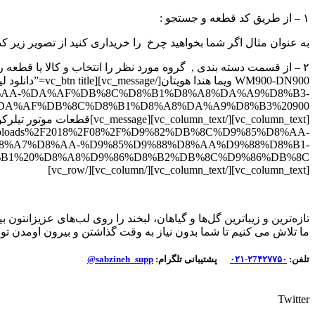
۱ – از طریق کد قطعه و جستجو :
به عنوان مثال اگر شما بخواهید چرخ را خریداری کنید از تصویر زیر کد 
%D8%AA-%DA%AF%DB%8C%D8%B1%D8%A8%DA%A9%D8%B3-
tent%2Fuploads%2F2018%2F08%2F%D9%82%DB%8C%D9%85%D8%AA-
8%A7%D8%AA-%D9%85%D9%88%D8%AA%D9%88%D8%B1-
[vc_column_text][/vc_column_text][/vc_column][/vc_row]
تازه‌ترین و زیباترین گل‌ها و گیاهان، لبخند را روی لب‌های عزیزانتون بیا
ما تلاش می کنیم تا شما بدون نیاز به وقت گذاشتن و بیرون اومدن توی 
تلفن:
۲7۴۲۷۷۵۰-۰۲۱
پشتیبانی تلگرام:
sabzineh_supp@
Twitter