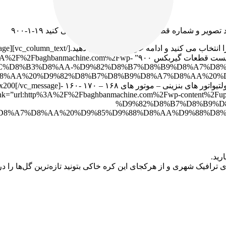
تصویر و شماره قطعه را وارد قسمت جستجو می کنید ۱۹-۱-۹۰۰
WM900-DN900 ویما هندا هویتان[/vc_message][vc_btn title=”دانلود لیست قطعا
%DB%8C%D8%B3%D8%AA-%D9%82%D8%B7%D8%B9%D8%A7
en” link=”url:http%3A%2F%2Fbaghbanmachine.com%2Fwp-con
%D9%82%D8%B7%D8%B9%D
رید.
ترافیک شهری و از هرکجای این کره خاکی بتونید تازه‌ترین گل‌ها را در