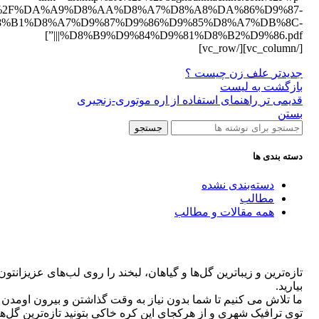
2F03%2F%DA%A9%D8%AA%D8%A7%D8%A8%DA%86%D9%87-
8%B1%D8%A7%D9%87%D9%86%D9%85%D8%A7%DB%8C-
%D8%B9%D9%84%D9%81%D8%B2%D9%86.pdf|||”]
[/vc_column][/vc_row]
جدیدتر
علف زن چیست ؟
بازگشت به لیست
قدیمی تر
راهنمای استفاده از اره موتوری-زنجیری
بستن
جستجو
دسته بندی ها
دسته‌بندی نشده
مطالب
همه مقالات و مطالب
تازه‌ترین و زیباترین گل‌ها و گیاهان، لبخند را روی لب‌های عزیزانتون
بیارید.
ما تلاش می کنیم تا شما بدون نیاز به وقت گذاشتن و بیرون اومدن
توی ترافیک شهری و از هرکجای این کره خاکی بتونید تازه‌ترین گل‌ها