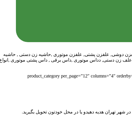
vc_row][vc_column width=”1/4″][vc_widget_sidebar sidebar_id=”left-blog”][/vc_column][vc_column width=”3/4″][vc_co]علفزن دوشی, علفزن پشتی, علفزن موتوری ,حاشیه زن دستی , حاشیه
ن کا ان سی , علفزن کره ای ,علفزن knc, قیمت علفزن ,علف زن باغی ,علف زن دستی, دداس موتوری ,داس برقی , داس پشتی موتوری ,انواع
vc_column_text][product_category per_page=”12″ columns=”4″ orderby=”” o
در شهر تهران هدیه دهیدو یا در محل خودتون تحویل بگیرید.