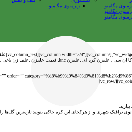
ر
اکسسوری
کیف و کفش
رمنوی مگامنو
زیرمنوی مگامنو
رمنوی مگامنو
رمنوی مگامنو
[lumn_text
زن موتوری, علفتراش , علفتراش باغی , قیمت علفتراش , علفز
لفزن میتسوبیشی ,علفزن چهار زمانه ,علفزن[/rder=”” category=”%d8%b9%d9%84%d9%81%d8%b2%d9%86″
بیارید.
ی ترافیک شهری و از هرکجای این کره خاکی بتونید تازه‌ترین گل‌ها را 