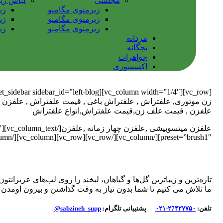
مجلسی
لباس زی
زیرمنوی مگامنو
زی
زیرمنوی مگامنو
زی
زیرمنوی مگامنو
زی
مردانه
بچگانه
جواهرات
اکسسوری
علفزن , قیمت علف زن,قیمت علفتراش,انواع علفتراش
ع
preset=”brush1″][/vc_column][/vc_row][vc_row][vc_column][/vc_column][/vc_row]
تازه‌ترین و زیباترین گل‌ها و گیاهان، لبخند را روی لب‌های عزیزانتون 
ما تلاش می کنیم تا شما بدون نیاز به وقت گذاشتن و بیرون اومدن تو
تلفن:
۲7۴۲۷۷۵۰-۰۲۱
پشتیبانی تلگرام:
sabzineh_supp@